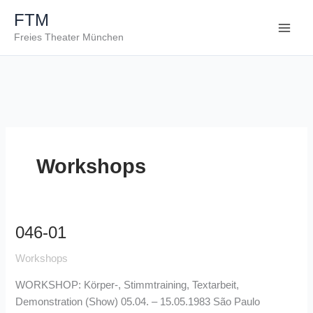
Zum
FTM
Inhalt
Freies Theater München
springen
Workshops
046-01
046-
01
Workshops
WORKSHOP: Körper-, Stimmtraining, Textarbeit,
Demonstration (Show) 05.04. – 15.05.1983 São Paulo