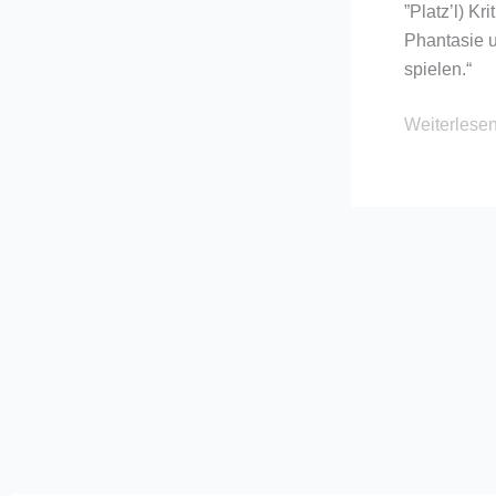
”Platz’l) K
Phantasie 
spielen.“
Weiterlesen