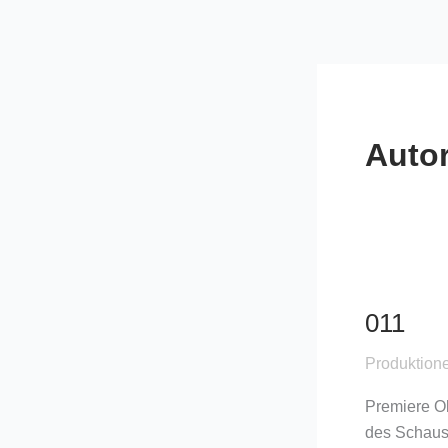
Zum
Inhalt
springen
Auto
011
011
Produktion
Premiere Ok
des Schaus