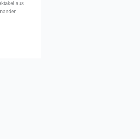
ektakel aus
inander