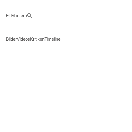
FTM intern
Bilder
Videos
Kritiken
Timeline