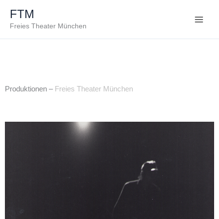
Zum
FTM
Inhalt
Freies Theater München
springen
Produktionen –
Freies Theater München