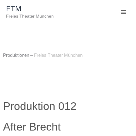
Zum
FTM
Inhalt
Freies Theater München
springen
Produktionen –
Freies Theater München
Produktion 012
After Brecht